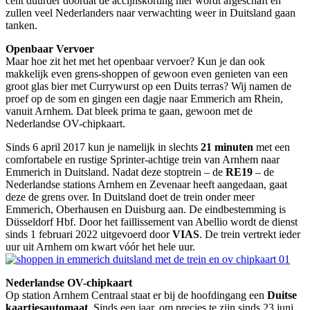
cent duurder doordat de accijnskorting hier wordt afgeschaft en
zullen veel Nederlanders naar verwachting weer in Duitsland gaan
tanken.
Openbaar Vervoer
Maar hoe zit het met het openbaar vervoer? Kun je dan ook
makkelijk even grens-shoppen of gewoon even genieten van een
groot glas bier met Currywurst op een Duits terras? Wij namen de
proef op de som en gingen een dagje naar Emmerich am Rhein,
vanuit Arnhem. Dat bleek prima te gaan, gewoon met de
Nederlandse OV-chipkaart.
Sinds 6 april 2017 kun je namelijk in slechts
21 minuten
met een
comfortabele en rustige Sprinter-achtige trein van Arnhem naar
Emmerich in Duitsland. Nadat deze stoptrein – de
RE19
– de
Nederlandse stations Arnhem en Zevenaar heeft aangedaan, gaat
deze de grens over. In Duitsland doet de trein onder meer
Emmerich, Oberhausen en Duisburg aan. De eindbestemming is
Düsseldorf Hbf. Door het faillissement van Abellio wordt de dienst
sinds 1 februari 2022 uitgevoerd door
VIAS
. De trein vertrekt ieder
uur uit Arnhem om kwart vóór het hele uur.
Nederlandse OV-chipkaart
Op station Arnhem Centraal staat er bij de hoofdingang een
Duitse
kaartjesautomaat
. Sinds een jaar, om precies te zijn sinds 23 juni