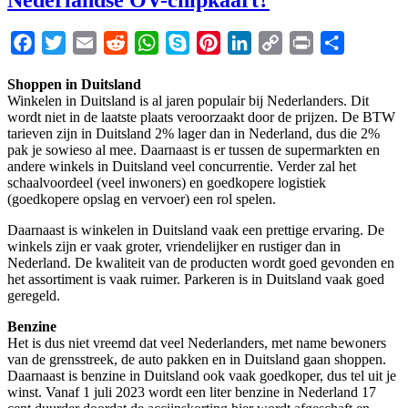
Facebook
Twitter
Email
Reddit
WhatsApp
Skype
Pinterest
LinkedIn
Copy
Print
Share
Link
Shoppen in Duitsland
Winkelen in Duitsland is al jaren populair bij Nederlanders. Dit
wordt niet in de laatste plaats veroorzaakt door de prijzen. De BTW
tarieven zijn in Duitsland 2% lager dan in Nederland, dus die 2%
pak je sowieso al mee. Daarnaast is er tussen de supermarkten en
andere winkels in Duitsland veel concurrentie. Verder zal het
schaalvoordeel (veel inwoners) en goedkopere logistiek
(goedkopere opslag en vervoer) een rol spelen.
Daarnaast is winkelen in Duitsland vaak een prettige ervaring. De
winkels zijn er vaak groter, vriendelijker en rustiger dan in
Nederland. De kwaliteit van de producten wordt goed gevonden en
het assortiment is vaak ruimer. Parkeren is in Duitsland vaak goed
geregeld.
Benzine
Het is dus niet vreemd dat veel Nederlanders, met name bewoners
van de grensstreek, de auto pakken en in Duitsland gaan shoppen.
Daarnaast is benzine in Duitsland ook vaak goedkoper, dus tel uit je
winst. Vanaf 1 juli 2023 wordt een liter benzine in Nederland 17