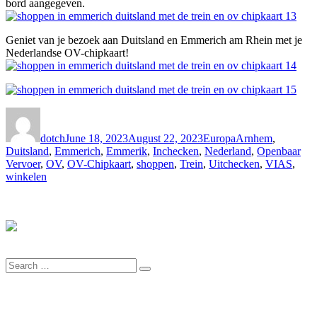
bord aangegeven.
Geniet van je bezoek aan Duitsland en Emmerich am Rhein met je
Nederlandse OV-chipkaart!
Author
Posted
Categories
Tags
on
dotch
June 18, 2023
August 22, 2023
Europa
Arnhem
,
Duitsland
,
Emmerich
,
Emmerik
,
Inchecken
,
Nederland
,
Openbaar
Vervoer
,
OV
,
OV-Chipkaart
,
shoppen
,
Trein
,
Uitchecken
,
VIAS
,
winkelen
Search
Search
for: