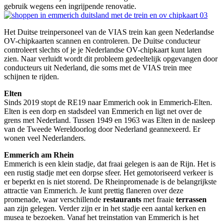
gebruik wegens een ingrijpende renovatie.
Het Duitse treinpersoneel van de VIAS trein kan geen Nederlandse
OV-chipkaarten scannen en controleren. De Duitse conducteur
controleert slechts of je je Nederlandse OV-chipkaart kunt laten
zien. Naar verluidt wordt dit probleem gedeeltelijk opgevangen door
conducteurs uit Nederland, die soms met de VIAS trein mee
schijnen te rijden.
Elten
Sinds 2019 stopt de RE19 naar Emmerich ook in Emmerich-Elten.
Elten is een dorp en stadsdeel van Emmerich en ligt net over de
grens met Nederland. Tussen 1949 en 1963 was Elten in de nasleep
van de Tweede Wereldoorlog door Nederland geannexeerd. Er
wonen veel Nederlanders.
Emmerich am Rhein
Emmerich is een klein stadje, dat fraai gelegen is aan de Rijn. Het is
een rustig stadje met een dorpse sfeer. Het gemotoriseerd verkeer is
er beperkt en is niet storend. De Rheinpromenade is de belangrijkste
attractie van Emmerich. Je kunt prettig flaneren over deze
promenade, waar verschillende
restaurants
met fraaie
terrassen
aan zijn gelegen. Verder zijn er in het stadje een aantal kerken en
musea te bezoeken. Vanaf het treinstation van Emmerich is het