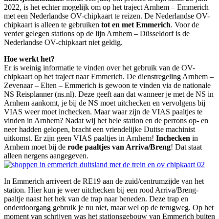
2022, is het echter mogelijk om op het traject Arnhem – Emmerich
met een Nederlandse OV-chipkaart te reizen. De Nederlandse OV-
chipkaart is alleen te gebruiken
tot en met Emmerich
. Voor de
verder gelegen stations op de lijn Arnhem – Düsseldorf is de
Nederlandse OV-chipkaart niet geldig.
Hoe werkt het?
Er is weinig informatie te vinden over het gebruik van de OV-
chipkaart op het traject naar Emmerich. De dienstregeling Arnhem –
Zevenaar – Elten – Emmerich is gewoon te vinden via de nationale
NS Reisplanner (ns.nl). Deze geeft aan dat wanneer je met de NS in
Arnhem aankomt, je bij de NS moet uitchecken en vervolgens bij
VIAS weer moet inchecken. Maar waar zijn de VIAS paaltjes te
vinden in Arnhem? Nadat wij het hele station en de perrons op- en
neer hadden gelopen, bracht een vriendelijke Duitse machinist
uitkomst. Er zijn geen VIAS paaltjes in Arnhem!
Inchecken
in
Arnhem moet bij de
rode paaltjes van Arriva/Breng
! Dat staat
alleen nergens aangegeven.
In Emmerich arriveert de RE19 aan de zuid/centrumzijde van het
station. Hier kun je weer uitchecken bij een rood Arriva/Breng-
paaltje naast het hek van de trap naar beneden. Deze trap en
onderdoorgang gebruik je nu niet, maar wel op de terugweg. Op het
moment van schrijven was het stationsgebouw van Emmerich buiten