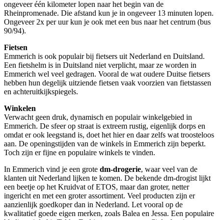
ongeveer één kilometer lopen naar het begin van de
Rheinpromenade. Die afstand kun je in ongeveer 13 minuten lopen.
Ongeveer 2x per uur kun je ook met een bus naar het centrum (bus
90/94).
Fietsen
Emmerich is ook populair bij fietsers uit Nederland en Duitsland.
Een fietshelm is in Duitsland niet verplicht, maar ze worden in
Emmerich wel veel gedragen. Vooral de wat oudere Duitse fietsers
hebben hun degelijk uitziende fietsen vaak voorzien van fietstassen
en achteruitkijkspiegels.
Winkelen
Verwacht geen druk, dynamisch en populair winkelgebied in
Emmerich. De sfeer op straat is extreem rustig, eigenlijk dorps en
omdat er ook leegstand is, doet het hier en daar zelfs wat troosteloos
aan. De openingstijden van de winkels in Emmerich zijn beperkt.
Toch zijn er fijne en populaire winkels te vinden.
In Emmerich vind je een grote
dm-drogerie
, waar veel van de
klanten uit Nederland lijken te komen. De bekende dm-drogist lijkt
een beetje op het Kruidvat of ETOS, maar dan groter, netter
ingericht en met een groter assortiment. Veel producten zijn er
aanzienlijk goedkoper dan in Nederland. Let vooral op de
kwalitatief goede eigen merken, zoals Balea en Jessa. Een populaire