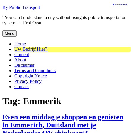
Skip
By Public Transport
to
“You can't understand a city without using its public transportation
content
system.” – Erol Ozan
Menu
Home
Uw Bedrijf Hier?
Content
About
Disclaimer
Terms and Conditions
Copyright Notice
Privacy Policy
Contact
Tag:
Emmerik
Even een middagje shoppen en genieten
in Emmerich, Duitsland met je
Nederlandse OV-chipkaart?