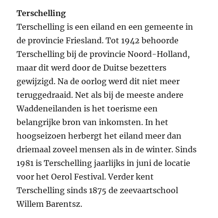
a
w
m
e
h
k
i
i
o
r
h
Terschelling
c
i
a
d
a
y
n
n
p
i
a
Terschelling is een eiland en een gemeente in
e
t
i
d
t
p
t
k
y
n
r
b
t
l
i
s
e
e
e
L
t
e
de provincie Friesland. Tot 1942 behoorde
o
e
t
A
r
d
i
Terschelling bij de provincie Noord-Holland,
o
r
p
e
I
n
maar dit werd door de Duitse bezetters
k
p
s
n
k
gewijzigd. Na de oorlog werd dit niet meer
t
teruggedraaid. Net als bij de meeste andere
Waddeneilanden is het toerisme een
belangrijke bron van inkomsten. In het
hoogseizoen herbergt het eiland meer dan
driemaal zoveel mensen als in de winter. Sinds
1981 is Terschelling jaarlijks in juni de locatie
voor het Oerol Festival. Verder kent
Terschelling sinds 1875 de zeevaartschool
Willem Barentsz.