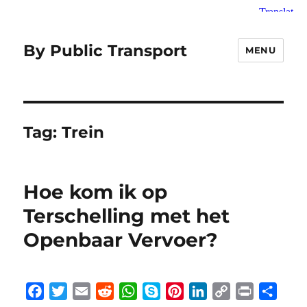
By Public Transport
MENU
Tag:
Trein
Hoe kom ik op
Terschelling met het
Openbaar Vervoer?
F
T
E
R
W
S
P
L
C
P
S