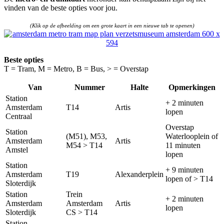
vinden van de beste opties voor jou.
(Klik op de afbeelding om een grote kaart in een nieuwe tab te openen)
Beste opties
T = Tram, M = Metro, B = Bus, > = Overstap
Van
Nummer
Halte
Opmerkingen
Station
+ 2 minuten
Amsterdam
T14
Artis
lopen
Centraal
Overstap
Station
(M51), M53,
Waterlooplein of
Amsterdam
Artis
M54 > T14
11 minuten
Amstel
lopen
Station
+ 9 minuten
Amsterdam
T19
Alexanderplein
lopen of > T14
Sloterdijk
Station
Trein
+ 2 minuten
Amsterdam
Amsterdam
Artis
lopen
Sloterdijk
CS > T14
Station