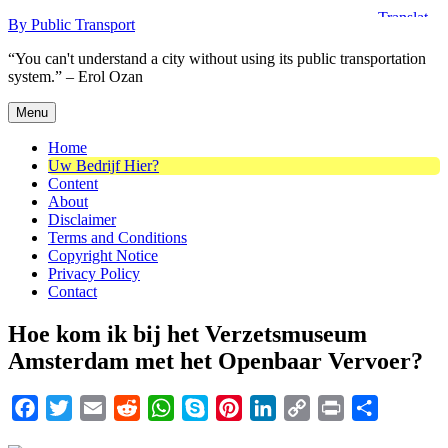
Skip
By Public Transport
to
“You can't understand a city without using its public transportation
content
system.” – Erol Ozan
Menu
Home
Uw Bedrijf Hier?
Content
About
Disclaimer
Terms and Conditions
Copyright Notice
Privacy Policy
Contact
Hoe kom ik bij het Verzetsmuseum
Amsterdam met het Openbaar Vervoer?
Facebook
Twitter
Email
Reddit
WhatsApp
Skype
Pinterest
LinkedIn
Copy
Print
Share
Link