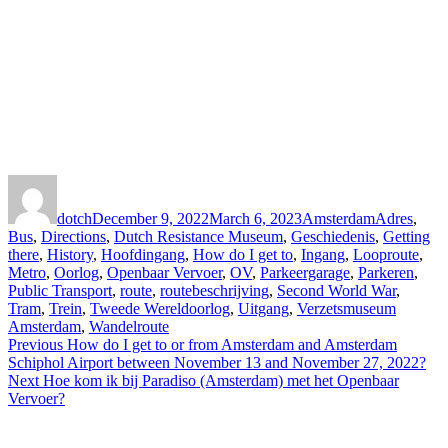
Author
Posted
Categories
Tags
on
dotch
December 9, 2022
March 6, 2023
Amsterdam
Adres
,
Bus
,
Directions
,
Dutch Resistance Museum
,
Geschiedenis
,
Getting
there
,
History
,
Hoofdingang
,
How do I get to
,
Ingang
,
Looproute
,
Metro
,
Oorlog
,
Openbaar Vervoer
,
OV
,
Parkeergarage
,
Parkeren
,
Public Transport
,
route
,
routebeschrijving
,
Second World War
,
Tram
,
Trein
,
Tweede Wereldoorlog
,
Uitgang
,
Verzetsmuseum
Amsterdam
,
Wandelroute
Post
Previous
Previous
How do I get to or from Amsterdam and Amsterdam
post:
Schiphol Airport between November 13 and November 27, 2022?
navigation
Next
Next
Hoe kom ik bij Paradiso (Amsterdam) met het Openbaar
post:
Vervoer?