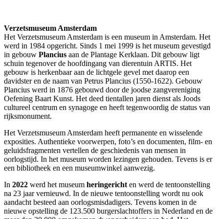
Verzetsmuseum Amsterdam
Het Verzetsmuseum Amsterdam is een museum in Amsterdam. Het
werd in 1984 opgericht. Sinds 1 mei 1999 is het museum gevestigd
in gebouw
Plancius
aan de Plantage Kerklaan. Dit gebouw ligt
schuin tegenover de hoofdingang van dierentuin ARTIS. Het
gebouw is herkenbaar aan de lichtgele gevel met daarop een
davidster en de naam van Petrus Plancius (1550-1622). Gebouw
Plancius werd in 1876 gebouwd door de joodse zangvereniging
Oefening Baart Kunst. Het deed tientallen jaren dienst als Joods
cultureel centrum en synagoge en heeft tegenwoordig de status van
rijksmonument.
Het Verzetsmuseum Amsterdam heeft permanente en wisselende
exposities. Authentieke voorwerpen, foto’s en documenten, film- en
geluidsfragmenten vertellen de geschiedenis van mensen in
oorlogstijd. In het museum worden lezingen gehouden. Tevens is er
een bibliotheek en een museumwinkel aanwezig.
In
2022
werd het museum
heringericht
en werd de tentoonstelling
na 23 jaar vernieuwd. In de nieuwe tentoonstelling wordt nu ook
aandacht besteed aan oorlogsmisdadigers. Tevens komen in de
nieuwe opstelling de 123.500 burgerslachtoffers in Nederland en de