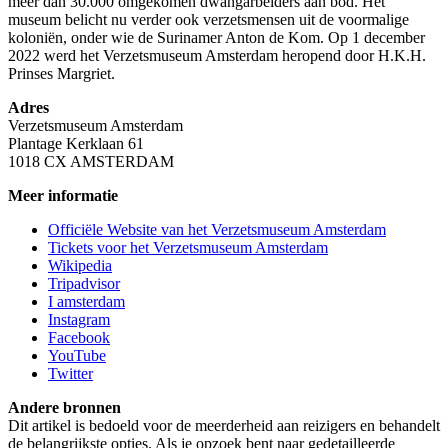
meer dan 30.000 omgekomen dwangarbeiders aan bod. Het
museum belicht nu verder ook verzetsmensen uit de voormalige
koloniën, onder wie de Surinamer Anton de Kom. Op 1 december
2022 werd het Verzetsmuseum Amsterdam heropend door H.K.H.
Prinses Margriet.
Adres
Verzetsmuseum Amsterdam
Plantage Kerklaan 61
1018 CX AMSTERDAM
Meer informatie
Officiële Website van het Verzetsmuseum Amsterdam
Tickets voor het Verzetsmuseum Amsterdam
Wikipedia
Tripadvisor
I amsterdam
Instagram
Facebook
YouTube
Twitter
Andere bronnen
Dit artikel is bedoeld voor de meerderheid aan reizigers en behandelt
de belangrijkste opties. Als je opzoek bent naar gedetailleerde