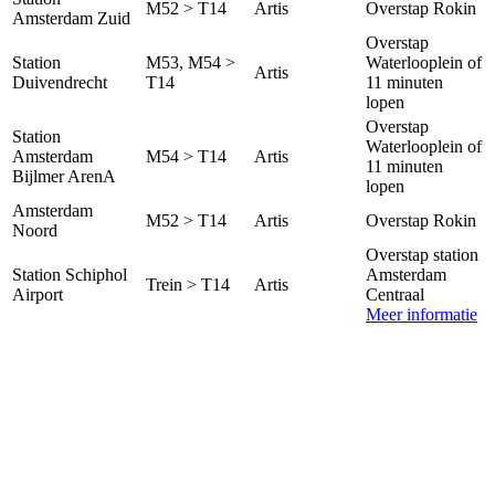
M52 > T14
Artis
Overstap Rokin
Amsterdam Zuid
Overstap
Station
M53, M54 >
Waterlooplein of
Artis
Duivendrecht
T14
11 minuten
lopen
Overstap
Station
Waterlooplein of
Amsterdam
M54 > T14
Artis
11 minuten
Bijlmer ArenA
lopen
Amsterdam
M52 > T14
Artis
Overstap Rokin
Noord
Overstap station
Station Schiphol
Amsterdam
Trein > T14
Artis
Airport
Centraal
Meer informatie