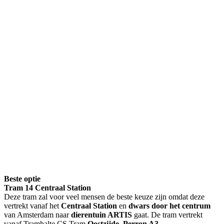
Beste optie
Tram 14 Centraal Station
Deze tram zal voor veel mensen de beste keuze zijn omdat deze
vertrekt vanaf het
Centraal Station
en
dwars door het centrum
van Amsterdam naar
dierentuin ARTIS
gaat. De tram vertrekt
vanaf Tramhalte CS Tram
Oostzijde, Perron A3
.