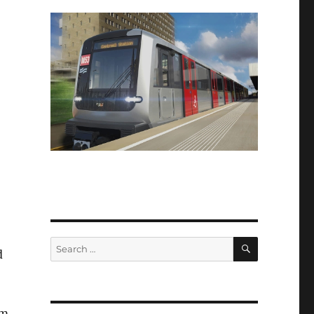
SEARCH
Search
d
for:
um