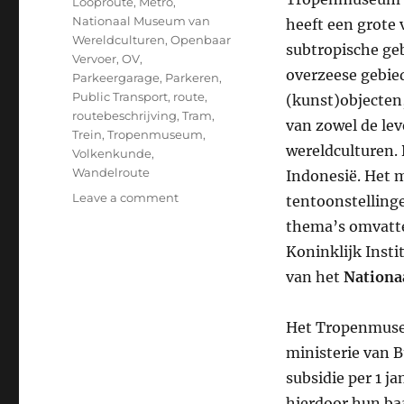
Looproute
,
Metro
,
k
Nationaal Museum van
heeft een grote 
Wereldculturen
,
Openbaar
subtropische ge
Vervoer
,
OV
,
overzeese gebied
Parkeergarage
,
Parkeren
,
Public Transport
,
route
,
(kunst)objecten
routebeschrijving
,
Tram
,
van zowel de lev
Trein
,
Tropenmuseum
,
wereldculturen. 
Volkenkunde
,
Wandelroute
Indonesië. Het 
on
Leave a comment
tentoonstelling
Hoe
thema’s omvatte
kom
Koninklijk Inst
ik
bij
van het
Nationa
het
Tropenmuseum
Het Tropenmuseu
in
Amsterdam
ministerie van B
met
subsidie per 1 j
het
hierdoor hun baa