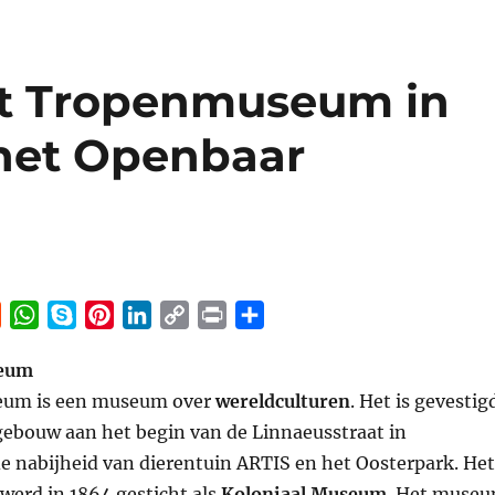
et Tropenmuseum in
het Openbaar
R
W
S
P
L
C
P
S
e
h
k
i
i
o
r
h
eum
d
a
y
n
n
p
i
a
um is een museum over
d
t
p
t
k
y
wereldculturen
n
r
. Het is gevestig
i
s
e
e
e
L
t
e
gebouw aan het begin van de Linnaeusstraat in
t
A
r
d
i
e nabijheid van dierentuin ARTIS en het Oosterpark. Het
p
e
I
n
rd in 1864 gesticht als
Koloniaal Museum
. Het muse