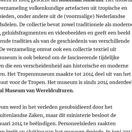
p
s
n
k
verzameling volkenkundige artefacten uit tropische en
t
bieden, onder andere uit de (voormalige) Nederlandse
sdelen. De collectie bevat zowel traditionele als modern
, geluidsfragmenten en videobeelden en geeft een beeld
ende tradities als van de geschiedenis van verschillende
De verzameling omvat ook een collectie textiel uit
museum is ook bekend om de fascinerende tijdelijke
en die een verscheidenheid aan historische en moderne
n. Het Tropenmuseum maakte tot 2014 deel uit van het
ituut voor de Tropen. Het museum is sinds 2014 onderdee
al Museum van Wereldculturen
.
m werd in het verleden gesubsidieerd door het
uitenlandse Zaken, maar dit ministerie besloot de
anuari 2014 te beëindigen. Personeelsleden raakten
n kwijt en sluiting van het museum dreigde. In juni 201