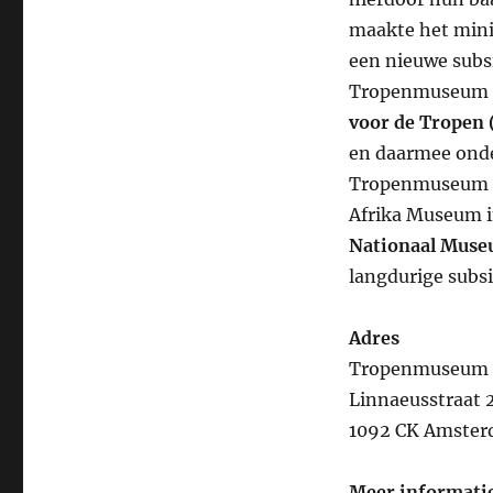
Openbaar
Vervoer?
maakte het mini
een nieuwe subs
Tropenmuseum l
voor de Tropen 
en daarmee onder
Tropenmuseum m
Afrika Museum i
Nationaal Muse
langdurige subsi
Adres
Tropenmuseum
Linnaeusstraat 
1092 CK Amste
Meer informati