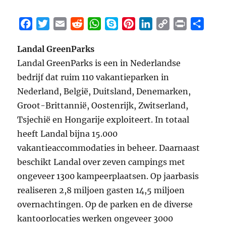
F
T
E
R
W
S
P
L
C
P
S
a
w
m
e
h
k
i
i
o
r
h
Landal GreenParks
c
i
a
d
a
y
n
n
p
i
a
Landal GreenParks is een in Nederlandse
e
t
i
d
t
p
t
k
y
n
r
b
t
l
i
s
e
e
e
L
t
e
bedrijf dat ruim 110 vakantieparken in
o
e
t
A
r
d
i
Nederland, België, Duitsland, Denemarken,
o
r
p
e
I
n
Groot-Brittannië, Oostenrijk, Zwitserland,
k
p
s
n
k
Tsjechië en Hongarije exploiteert. In totaal
t
heeft Landal bijna 15.000
vakantieaccommodaties in beheer. Daarnaast
beschikt Landal over zeven campings met
ongeveer 1300 kampeerplaatsen. Op jaarbasis
realiseren 2,8 miljoen gasten 14,5 miljoen
overnachtingen. Op de parken en de diverse
kantoorlocaties werken ongeveer 3000