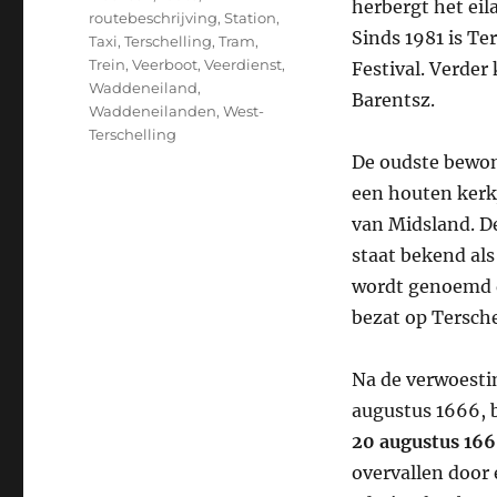
herbergt het eil
routebeschrijving
,
Station
,
Sinds 1981 is Ter
Taxi
,
Terschelling
,
Tram
,
Trein
,
Veerboot
,
Veerdienst
,
Festival. Verder
Waddeneiland
,
Barentsz.
Waddeneilanden
,
West-
Terschelling
De oudste bewon
een houten kerkj
van Midsland. De
staat bekend als
wordt genoemd d
bezat op Tersche
Na de verwoesti
augustus 1666, 
20 augustus 16
overvallen door 