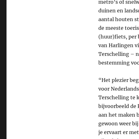
metro’s of snelw
duinen en lands
aantal houten st
de meeste toeris
(huur)fiets, per
van Harlingen vi
Terschelling – 
bestemming vo
“Het plezier beg
voor Nederlands
Terschelling te 
bijvoorbeeld de 
aan het maken b
gewoon weer bij 
je ervaart er me