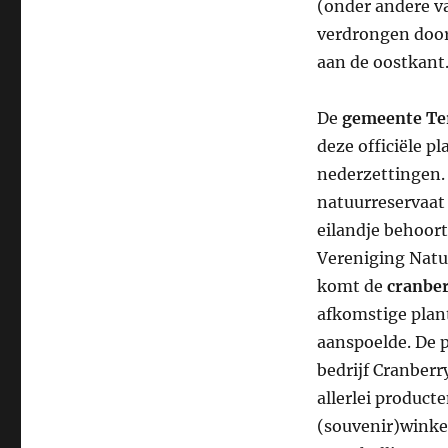
(onder andere v
verdrongen door
aan de oostkant
De
gemeente Ter
deze officiële p
nederzettingen
natuurreservaat 
eilandje behoor
Vereniging Natu
komt de
cranbe
afkomstige plant
aanspoelde. De p
bedrijf Cranberr
allerlei product
(souvenir)winke