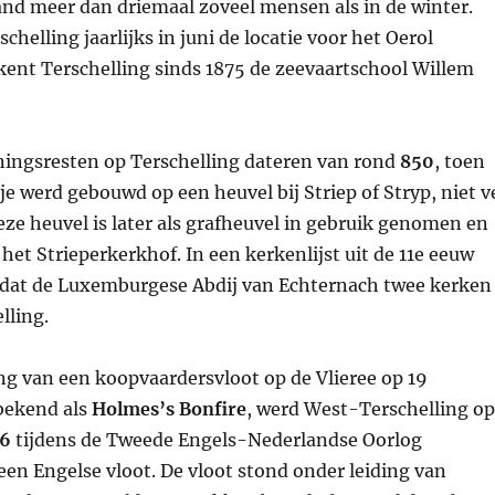
and meer dan driemaal zoveel mensen als in de winter.
schelling jaarlijks in juni de locatie voor het Oerol
 kent Terschelling sinds 1875 de zeevaartschool Willem
ingsresten op Terschelling dateren van rond
850
, toen
e werd gebouwd op een heuvel bij Striep of Stryp, niet v
ze heuvel is later als grafheuvel in gebruik genomen en
 het Strieperkerkhof. In een kerkenlijst uit de 11e eeuw
at de Luxemburgese Abdij van Echternach twee kerken
lling.
ng van een koopvaardersvloot op de Vlieree op 19
bekend als
Holmes’s Bonfire
, werd West-Terschelling op
66
tijdens de Tweede Engels-Nederlandse Oorlog
een Engelse vloot. De vloot stond onder leiding van