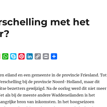
rschelling met het
r?
R
W
S
P
L
C
P
S
e
h
k
i
i
o
r
h
d
a
y
n
n
p
i
a
een eiland en een gemeente in de provincie Friesland. Tot
d
t
p
t
k
y
n
r
i
s
e
e
e
L
t
e
erschelling bij de provincie Noord-Holland, maar dit
t
A
r
d
i
tse bezetters gewijzigd. Na de oorlog werd dit niet meer
p
e
I
n
et als bij de meeste andere Waddeneilanden is het
p
s
n
k
langrijke bron van inkomsten. In het hoogseizoen
t