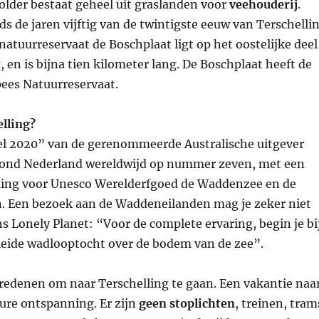
older bestaat geheel uit graslanden voor
veehouderij
.
nds de jaren vijftig van de twintigste eeuw van Terschelli
atuurreservaat de Boschplaat ligt op het oostelijke deel
, en is bijna tien kilometer lang. De Boschplaat heeft de
pees Natuurreservaat.
lling?
vel 2020” van de gerenommeerde Australische uitgever
ond Nederland wereldwijd op nummer zeven, met een
ing voor Unesco Werelderfgoed de Waddenzee en de
 Een bezoek aan de Waddeneilanden mag je zeker niet
s Lonely Planet: “Voor de complete ervaring, begin je bi
leide wadlooptocht over de bodem van de zee”.
l redenen om naar Terschelling te gaan. Een vakantie naa
pure ontspanning. Er zijn
geen stoplichten
, treinen, tram