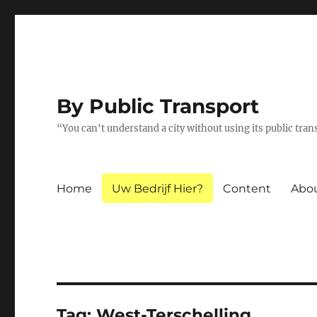
By Public Transport
“You can't understand a city without using its public tra
Home
Uw Bedrijf Hier?
Content
Abo
Tag:
West-Terschelling