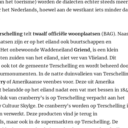
an het toerisme) worden de dialecten echter steeds meer
 het Nederlands, hoewel aan de westkant iets minder d
.
schelling
telt
twaalf officiële woonplaatsen
(BAG). Naa
laatsen zijn er op het eiland ook buurtschappen en
. Het onbewoonde Waddeneiland
Griend
, is een klein
ten zuiden van het eiland, niet ver van Vlieland. Dit
t ook tot de gemeente Terschelling en wordt beheerd do
urmonumenten. In de natte duinvalleien van Terschelli
rry
of Amerikaanse veenbes voor. Deze uit Amerika
 belandde op het eiland nadat een vat met bessen in 18
luk van cranberry’s is op Terschelling verpacht aan het
y Cultuur Skylge. De cranberry’s worden op Terschelling 
en verwerkt. Deze producten vind je terug in
ls, maar ook in de supermarkten op Terschelling. De