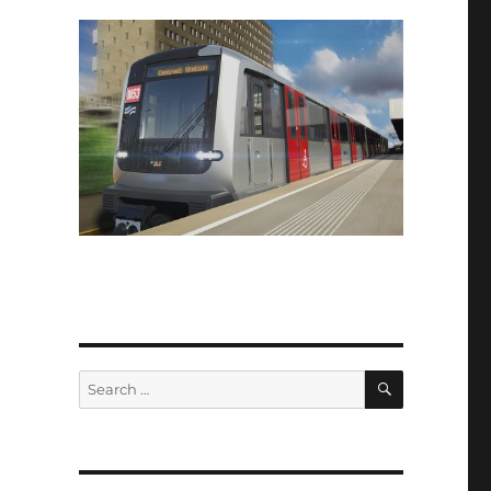
SEARCH
Search
for: