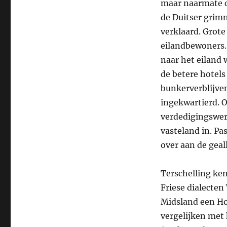
maar naarmate d
de Duitser grimm
verklaard. Grote
eilandbewoners.
naar het eiland 
de betere hotels
bunkerverblijven
ingekwartierd.
verdedigingswer
vasteland in. Pa
over aan de geal
Terschelling ke
Friese dialecten
Midsland een Hol
vergelijken met 