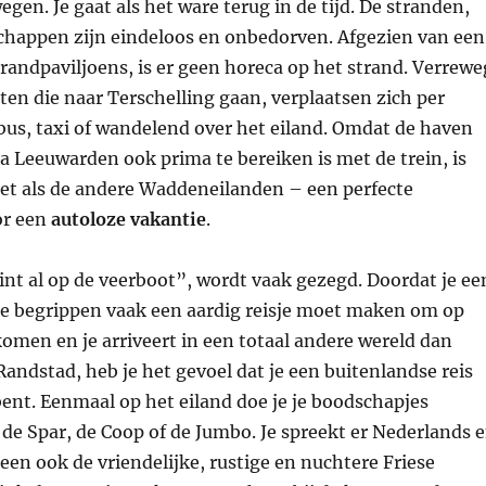
egen. Je gaat als het ware terug in de tijd. De stranden,
chappen zijn eindeloos en onbedorven. Afgezien van een
randpaviljoens, is er geen horeca op het strand. Verrewe
ten die naar Terschelling gaan, verplaatsen zich per
 bus, taxi of wandelend over het eiland. Omdat de haven
a Leeuwarden ook prima te bereiken is met de trein, is
net als de andere Waddeneilanden – een perfecte
or een
autoloze vakantie
.
int al op de veerboot”, wordt vaak gezegd. Doordat je ee
e begrippen vaak een aardig reisje moet maken om op
komen en je arriveert in een totaal andere wereld dan
Randstad, heb je het gevoel dat je een buitenlandse reis
ent. Eenmaal op het eiland doe je je boodschapjes
de Spar, de Coop of de Jumbo. Je spreekt er Nederlands 
teen ook de vriendelijke, rustige en nuchtere Friese