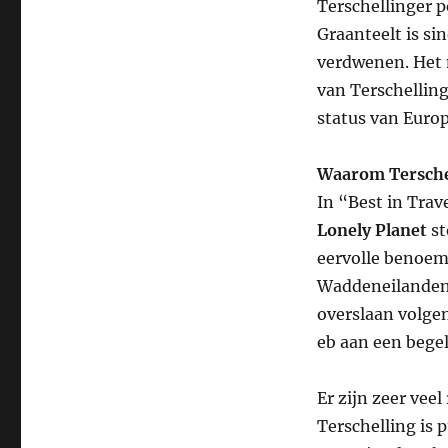
Terschellinger p
Graanteelt is si
verdwenen. Het n
van Terschelling
status van Euro
Waarom Tersche
In “Best in Tra
Lonely Planet
st
eervolle benoem
Waddeneilanden.
overslaan volgen
eb aan een bege
Er zijn zeer vee
Terschelling is 