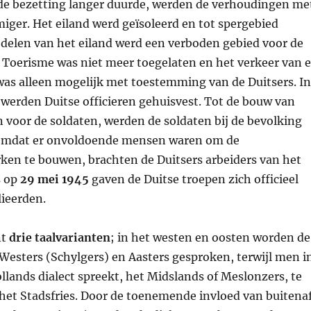
e bezetting langer duurde, werden de verhoudingen me
iger. Het eiland werd geïsoleerd en tot spergebied
 delen van het eiland werd een verboden gebied voor de
 Toerisme was niet meer toegelaten en het verkeer van 
was alleen mogelijk met toestemming van de Duitsers. In
 werden Duitse officieren gehuisvest. Tot de bouw van
 voor de soldaten, werden de soldaten bij de bevolking
 Omdat er onvoldoende mensen waren om de
ken te bouwen, brachten de Duitsers arbeiders van het
s op
29 mei 1945
gaven de Duitse troepen zich officieel
lieerden.
nt
drie taalvarianten
; in het westen en oosten worden de
 Westers (Schylgers) en Aasters gesproken, terwijl men i
lands dialect spreekt, het Midslands of Meslonzers, te
het Stadsfries. Door de toenemende invloed van buitena