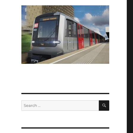
SEARCH
Search
for: