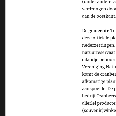
(onder andere v
verdrongen door
aan de oostkant
De
gemeente Ter
deze officiële p
nederzettingen
natuurreservaat 
eilandje behoor
Vereniging Natu
komt de
cranbe
afkomstige plant
aanspoelde. De p
bedrijf Cranberr
allerlei product
(souvenir)winke