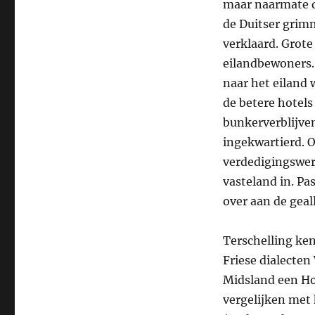
maar naarmate d
de Duitser grimm
verklaard. Grote
eilandbewoners.
naar het eiland 
de betere hotels
bunkerverblijven
ingekwartierd.
verdedigingswer
vasteland in. Pa
over aan de geal
Terschelling ke
Friese dialecten
Midsland een Hol
vergelijken met 