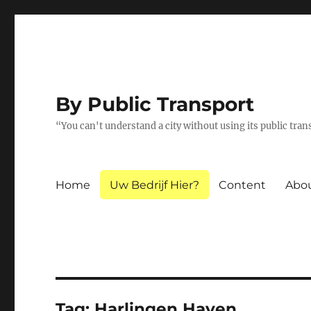
By Public Transport
“You can't understand a city without using its public tra
Home
Uw Bedrijf Hier?
Content
Abo
Tag:
Harlingen Haven