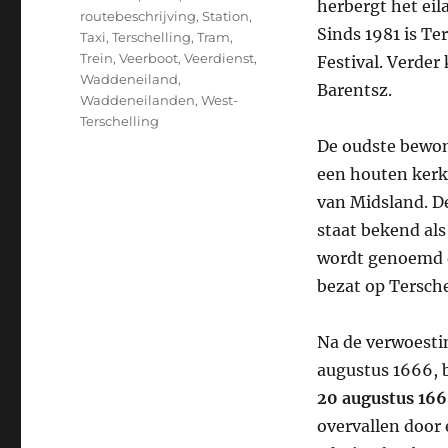
herbergt het eil
routebeschrijving
,
Station
,
Sinds 1981 is Ter
Taxi
,
Terschelling
,
Tram
,
Trein
,
Veerboot
,
Veerdienst
,
Festival. Verder
Waddeneiland
,
Barentsz.
Waddeneilanden
,
West-
Terschelling
De oudste bewon
een houten kerkj
van Midsland. De
staat bekend als
wordt genoemd d
bezat op Tersche
Na de verwoesti
augustus 1666, 
20 augustus 16
overvallen door 