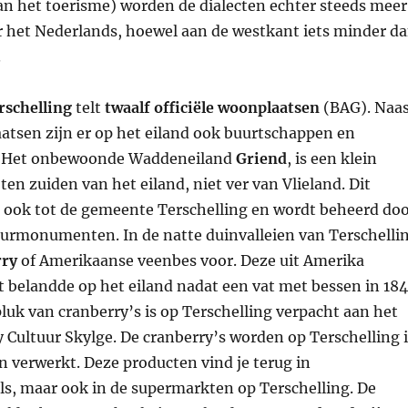
an het toerisme) worden de dialecten echter steeds meer
 het Nederlands, hoewel aan de westkant iets minder d
.
schelling
telt
twaalf officiële woonplaatsen
(BAG). Naa
laatsen zijn er op het eiland ook buurtschappen en
. Het onbewoonde Waddeneiland
Griend
, is een klein
ten zuiden van het eiland, niet ver van Vlieland. Dit
t ook tot de gemeente Terschelling en wordt beheerd do
urmonumenten. In de natte duinvalleien van Terschelli
rry
of Amerikaanse veenbes voor. Deze uit Amerika
 belandde op het eiland nadat een vat met bessen in 18
luk van cranberry’s is op Terschelling verpacht aan het
y Cultuur Skylge. De cranberry’s worden op Terschelling 
en verwerkt. Deze producten vind je terug in
ls, maar ook in de supermarkten op Terschelling. De