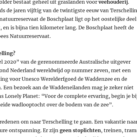
older bestaat geheel uit graslanden voor
veehouderij
.
nds de jaren vijftig van de twintigste eeuw van Terschelli
atuurreservaat de Boschplaat ligt op het oostelijke deel
, en is bijna tien kilometer lang. De Boschplaat heeft de
pees Natuurreservaat.
lling?
vel 2020” van de gerenommeerde Australische uitgever
ond Nederland wereldwijd op nummer zeven, met een
ing voor Unesco Werelderfgoed de Waddenzee en de
 Een bezoek aan de Waddeneilanden mag je zeker niet
s Lonely Planet: “Voor de complete ervaring, begin je bi
leide wadlooptocht over de bodem van de zee”.
l redenen om naar Terschelling te gaan. Een vakantie naa
pure ontspanning. Er zijn
geen stoplichten
, treinen, tram