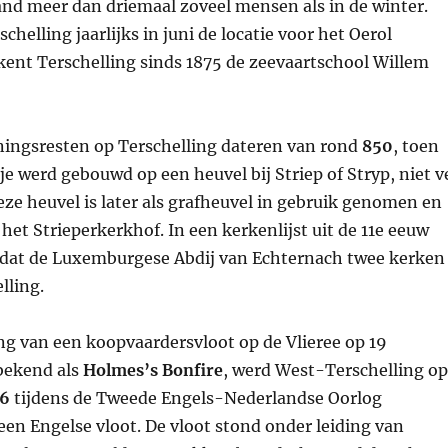
and meer dan driemaal zoveel mensen als in de winter.
schelling jaarlijks in juni de locatie voor het Oerol
 kent Terschelling sinds 1875 de zeevaartschool Willem
ingsresten op Terschelling dateren van rond
850
, toen
e werd gebouwd op een heuvel bij Striep of Stryp, niet v
ze heuvel is later als grafheuvel in gebruik genomen en
 het Strieperkerkhof. In een kerkenlijst uit de 11e eeuw
at de Luxemburgese Abdij van Echternach twee kerken
lling.
ng van een koopvaardersvloot op de Vlieree op 19
bekend als
Holmes’s Bonfire
, werd West-Terschelling op
66
tijdens de Tweede Engels-Nederlandse Oorlog
een Engelse vloot. De vloot stond onder leiding van