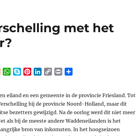
rschelling met het
r?
R
W
S
P
L
C
P
S
e
h
k
i
i
o
r
h
d
a
y
n
n
p
i
a
een eiland en een gemeente in de provincie Friesland. Tot
d
t
p
t
k
y
n
r
i
s
e
e
e
L
t
e
erschelling bij de provincie Noord-Holland, maar dit
t
A
r
d
i
tse bezetters gewijzigd. Na de oorlog werd dit niet meer
p
e
I
n
et als bij de meeste andere Waddeneilanden is het
p
s
n
k
langrijke bron van inkomsten. In het hoogseizoen
t