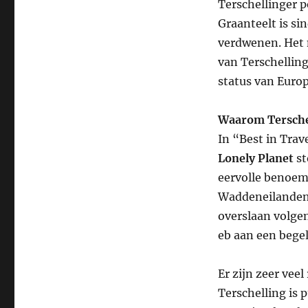
Terschellinger p
Graanteelt is si
verdwenen. Het n
van Terschelling
status van Euro
Waarom Tersche
In “Best in Tra
Lonely Planet
st
eervolle benoem
Waddeneilanden.
overslaan volgen
eb aan een bege
Er zijn zeer vee
Terschelling is 