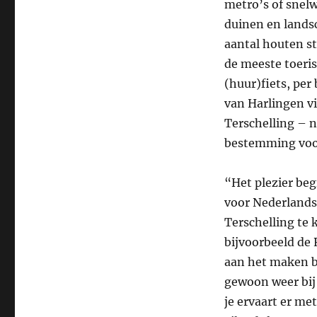
metro’s of snelw
duinen en lands
aantal houten st
de meeste toeris
(huur)fiets, per
van Harlingen vi
Terschelling – 
bestemming vo
“Het plezier beg
voor Nederlands
Terschelling te 
bijvoorbeeld de 
aan het maken b
gewoon weer bij 
je ervaart er me