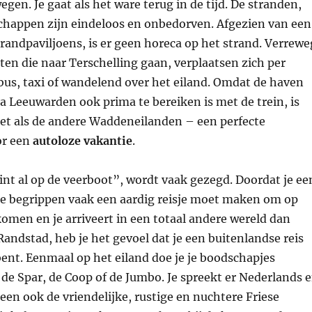
egen. Je gaat als het ware terug in de tijd. De stranden,
chappen zijn eindeloos en onbedorven. Afgezien van een
randpaviljoens, is er geen horeca op het strand. Verrewe
ten die naar Terschelling gaan, verplaatsen zich per
 bus, taxi of wandelend over het eiland. Omdat de haven
a Leeuwarden ook prima te bereiken is met de trein, is
net als de andere Waddeneilanden – een perfecte
or een
autoloze vakantie
.
int al op de veerboot”, wordt vaak gezegd. Doordat je ee
e begrippen vaak een aardig reisje moet maken om op
komen en je arriveert in een totaal andere wereld dan
Randstad, heb je het gevoel dat je een buitenlandse reis
ent. Eenmaal op het eiland doe je je boodschapjes
de Spar, de Coop of de Jumbo. Je spreekt er Nederlands 
teen ook de vriendelijke, rustige en nuchtere Friese