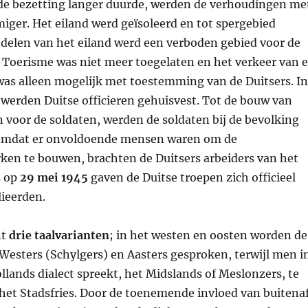
e bezetting langer duurde, werden de verhoudingen me
iger. Het eiland werd geïsoleerd en tot spergebied
 delen van het eiland werd een verboden gebied voor de
 Toerisme was niet meer toegelaten en het verkeer van 
was alleen mogelijk met toestemming van de Duitsers. In
 werden Duitse officieren gehuisvest. Tot de bouw van
 voor de soldaten, werden de soldaten bij de bevolking
 Omdat er onvoldoende mensen waren om de
ken te bouwen, brachten de Duitsers arbeiders van het
s op
29 mei 1945
gaven de Duitse troepen zich officieel
lieerden.
nt
drie taalvarianten
; in het westen en oosten worden de
 Westers (Schylgers) en Aasters gesproken, terwijl men i
lands dialect spreekt, het Midslands of Meslonzers, te
het Stadsfries. Door de toenemende invloed van buitena